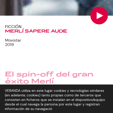
FICCIÓN
MERLÍ SAPERE AUDE
Movistar
2019
El spin-off del gran
éxito Merlí
VERANDA utiliza en este lugar cookies y tecnologías similares
Pol Rubio, el alumno preferido de Merlí Bergeron,
(en adelante, cookies) tanto propias como de terceros que
ha llegado a la universidad. Empieza una nueva
consisten en ficheros que se instalan en el dispositivo/equipo
etapa en su vida decidido a convertirse en
desde el cual navega la persona por este lugar y registran
profesor de filosofía. Quiere ser el nuevo Merlí.
información de su navegació.
En la facultad descubrirá nuevos amigos y