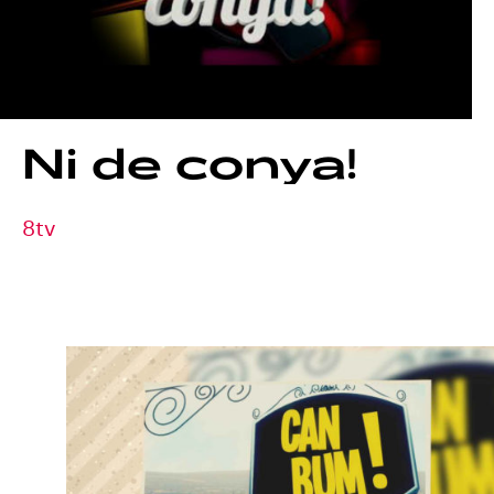
Ni
de
conya!
8tv