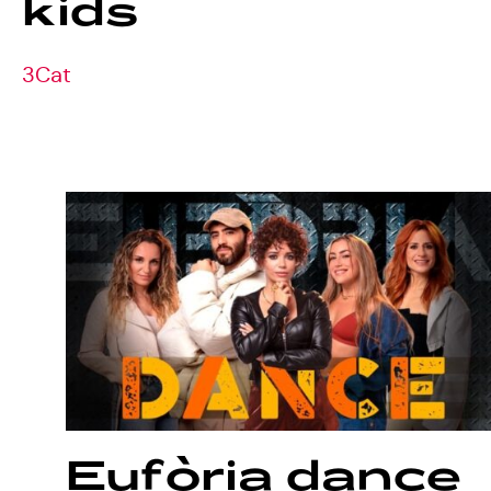
kids
3Cat
Eufòria
dance