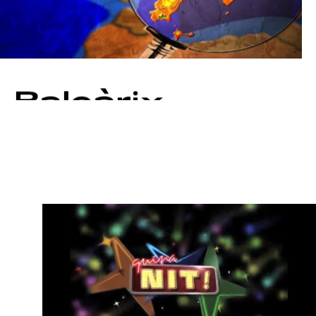
Baleàrix
IB3