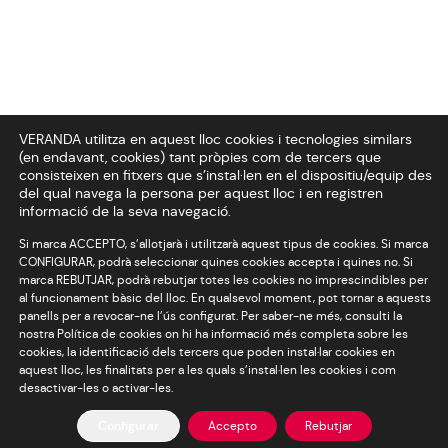
VERANDA utilitza en aquest lloc cookies i tecnologies similars
(en endavant, cookies) tant pròpies com de tercers que
Amors
de
consisteixen en fitxers que s’instal·len en el dispositiu/equip des
del qual navega la persona per aquest lloc i en registren
vacances
informació de la seva navegació.
Si marca ACCEPTO, s’allotjarà i utilitzarà aquest tipus de cookies. Si marca
CONFIGURAR, podrà seleccionar quines cookies accepta i quines no. Si
TV3
marca REBUTJAR, podrà rebutjar totes les cookies no imprescindibles per
al funcionament bàsic del lloc. En qualsevol moment, pot tornar a aquests
panells per a revocar-ne l’ús configurat. Per saber-ne més, consulti la
nostra Política de cookies on hi ha informació més completa sobre les
cookies, la identificació dels tercers que poden instal·lar cookies en
aquest lloc, les finalitats per a les quals s’instal·len les cookies i com
desactivar-les o activar-les.
©
Veranda
Configurar
Accepto
Rebutjar