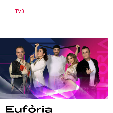
TV3
Eufòria