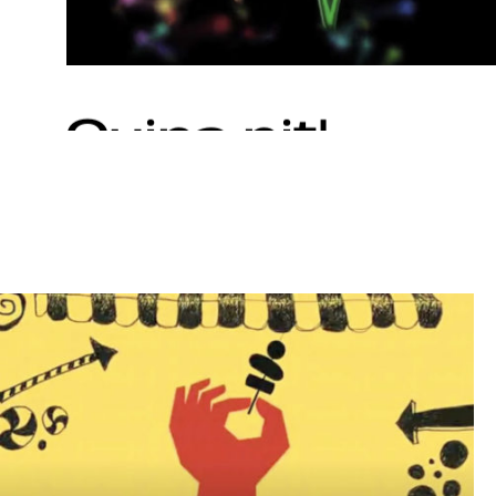
Quina
nit!
IB3