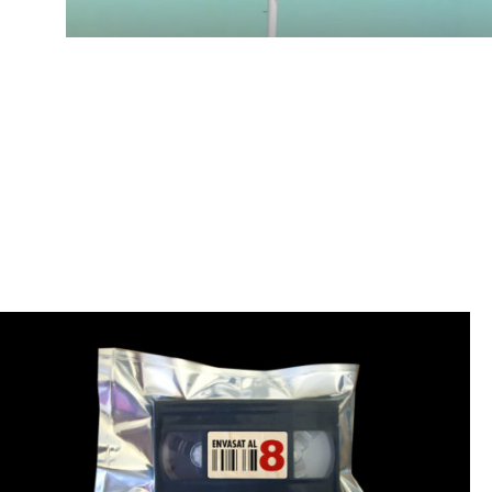
Vacances
pagades
TV3