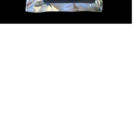
Envasat
al
8
8tv