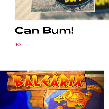
Can
Bum!
IB3